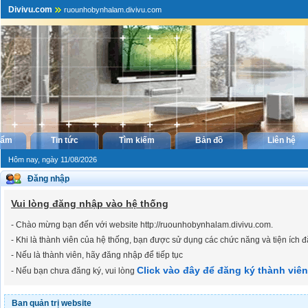
Divivu.com
ruounhobynhalam.divivu.com
hẩm
Tin tức
Tìm kiếm
Bản đồ
Liên hệ
Hôm nay, ngày 11/08/2026
Đăng nhập
Vui lòng đăng nhập vào hệ thống
- Chào mừng bạn đến với website http://ruounhobynhalam.divivu.com.
- Khi là thành viên của hệ thống, bạn được sử dụng các chức năng và tiện ích đ
- Nếu là thành viên, hãy đăng nhập để tiếp tục
Click vào đây để đăng ký thành viên
- Nếu bạn chưa đăng ký, vui lòng
Ban quản trị website