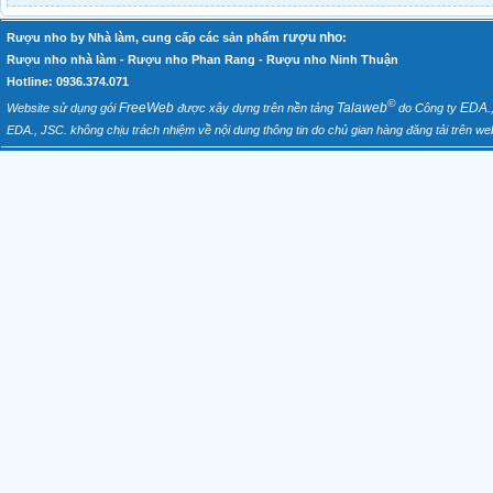
rượu nho
Rượu nho by Nhà làm, cung cấp các sản phẩm
:
Rượu nho nhà làm - Rượu nho Phan Rang - Rượu nho Ninh Thuận
Hotline: 0936.374.071
©
FreeWeb
Talaweb
EDA.
Website sử dụng gói
được xây dựng trên nền tảng
do Công ty
EDA., JSC. không chịu trách nhiệm về nội dung thông tin do chủ gian hàng đăng tải trên web